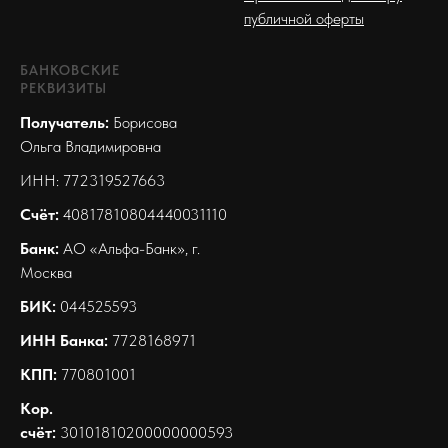
публичной оферты
БАНКОВСКИЕ
РЕКВИЗИТЫ
Получатель:
Борисова
Ольга Владимировна
ИНН: 772319527663
Счёт:
40817810804440031110
Банк:
АО «Альфа-Банк», г.
Москва
БИК:
044525593
ИНН Банка:
7728168971
КПП:
770801001
Кор.
счёт:
30101810200000000593