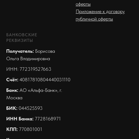
оферты
Приложение к договору
публичной оферты
БАНКОВСКИЕ
РЕКВИЗИТЫ
Получатель:
Борисова
Ольга Владимировна
ИНН: 772319527663
Счёт:
40817810804440031110
Банк:
АО «Альфа-Банк», г.
Москва
БИК:
044525593
ИНН Банка:
7728168971
КПП:
770801001