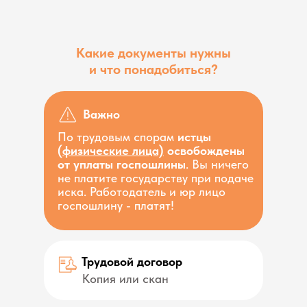
Какие документы нужны
и что понадобиться?
Важно
По трудовым спорам
истцы
(физические лица)
освобождены
от уплаты госпошлины
. Вы ничего
не платите государству при подаче
иска. Работодатель и юр лицо
госпошлину - платят!
Трудовой договор
Копия или скан