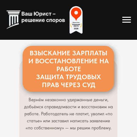
ВЗЫСКАНИЕ ЗАРПЛАТЫ
от 5 00
И ВОССТАНОВЛЕНИЕ НА
Бесплатно
РАБОТЕ
Подготовка
Первичная
ЗАЩИТА ТРУДОВЫХ
заявления 
консультация
ПРАВ ЧЕРЕЗ СУД
Вернём незаконно удержанные деньги,
добьёмся справедливости и восстановим на
работе. Работодатель не платит, уволил «по
статье» или заставил написать заявление
«по собственному» — мы решим проблему.