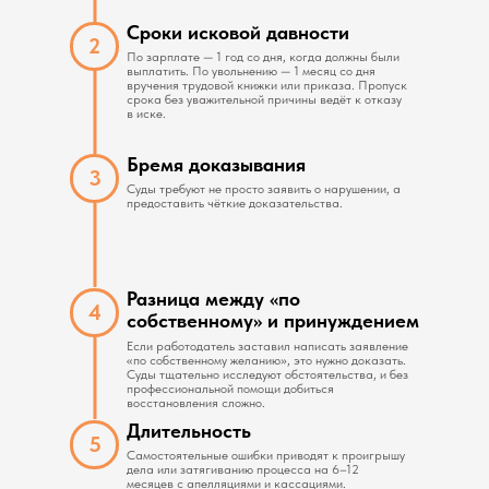
Сроки исковой давности
2
По зарплате — 1 год со дня, когда должны были
выплатить. По увольнению — 1 месяц со дня
вручения трудовой книжки или приказа. Пропуск
срока без уважительной причины ведёт к отказу
в иске.
Бремя доказывания
3
Суды требуют не просто заявить о нарушении, а
предоставить чёткие доказательства.
Разница между «по
Какие документы
4
собственному» и принуждением
нужны и что
Если работодатель заставил написать заявление
«по собственному желанию», это нужно доказать.
понадобиться?
Суды тщательно исследуют обстоятельства, и без
профессиональной помощи добиться
восстановления сложно.
Длительность
5
Самостоятельные ошибки приводят к проигрышу
дела или затягиванию процесса на 6–12
месяцев с апелляциями и кассациями.