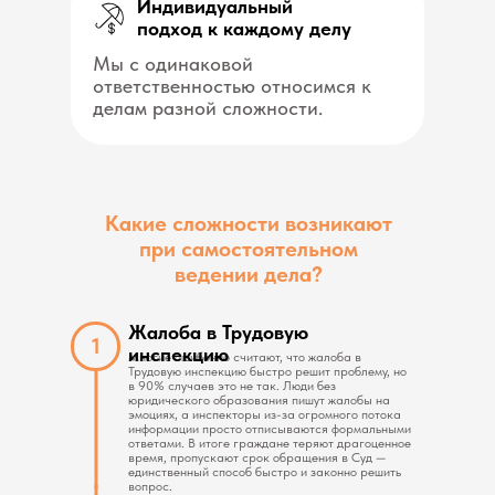
Индивидуальный
подход к каждому делу
Мы с одинаковой
ответственностью относимся к
делам разной сложности.
Какие сложности возникают
при самостоятельном
ведении дела?
Жалоба в Трудовую
1
инспекцию
Многие ошибочно считают, что жалоба в
Трудовую инспекцию быстро решит проблему, но
в 90% случаев это не так. Люди без
юридического образования пишут жалобы на
эмоциях, а инспекторы из-за огромного потока
информации просто отписываются формальными
ответами. В итоге граждане теряют драгоценное
время, пропускают срок обращения в Суд —
единственный способ быстро и законно решить
вопрос.