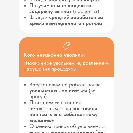
Получим
компенсацию за
задержку выплат
(проценты)
Взыщем
средний заработок за
время вынужденного прогула
Кого незаконно уволили:
Незаконное увольнение, давление и
нарушения процедуры
Восстановим на работе после
увольнения «по статье»
(за
прогул)
Признаем увольнение
незаконным, если
заставили
написать «по собственному
желанию»
Отменим приказ об увольнении,
если
нарушена процедура
(не